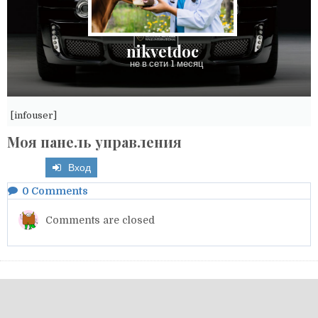
nikvetdoc
не в сети 1 месяц
[infouser]
Моя панель управления
Вход
0
Comments
Comments are closed